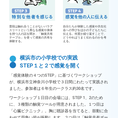
普段は触れ合うことがないパラア
自分たちが体験した感覚や共生社
スリートという異なる感覚や身体
会への学びをほかの子どもたちに
を持つ人の話を聞き、「触覚共有
伝える。何度か繰り返すことで、
テーブル」を使って感覚の共有を
どうやればうまく伝わるのかを考
体験する。
える。
横浜市の小学校での実践
STEP１と２で感覚を開く
「感覚体験の４つのSTEP」に基づくワークショップ
が、横浜市立神奈川小学校で３日間にわたって実践され
ました。参加者は６年生の一クラス約30名です。
ワークショップ１日目の会場には、STEP 1、2のため
に、３種類の触覚ツールが用意されました。１つ目は
「心臓ピクニック」。胸に聴診器を当てると、鼓動に合
わせて四角い箱が振動します。２つ目は「触覚共有ボー