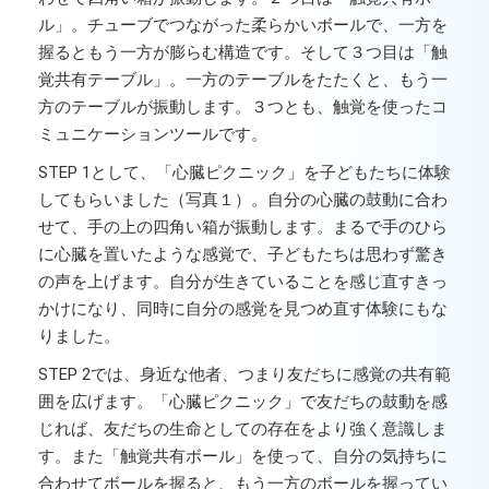
ル」。チューブでつながった柔らかいボールで、一方を
握るともう一方が膨らむ構造です。そして３つ目は「触
覚共有テーブル」。一方のテーブルをたたくと、もう一
方のテーブルが振動します。３つとも、触覚を使ったコ
ミュニケーションツールです。
STEP 1として、「心臓ピクニック」を子どもたちに体験
してもらいました（写真１）。自分の心臓の鼓動に合わ
せて、手の上の四角い箱が振動します。まるで手のひら
に心臓を置いたような感覚で、子どもたちは思わず驚き
の声を上げます。自分が生きていることを感じ直すきっ
かけになり、同時に自分の感覚を見つめ直す体験にもな
りました。
STEP 2では、身近な他者、つまり友だちに感覚の共有範
囲を広げます。「心臓ピクニック」で友だちの鼓動を感
じれば、友だちの生命としての存在をより強く意識しま
す。また「触覚共有ボール」を使って、自分の気持ちに
合わせてボールを握ると、もう一方のボールを握ってい