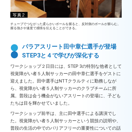
チューブでつながった柔らかいボールを握ると、反対側のボールが膨らむ。
握る強さや速度で感情を伝えることができる。
パラアスリート田中章仁選手が登場
STEP3と４で学びが深化する
ワークショップ２日目には、STEP 3の特別な他者として
視覚障がい者５人制サッカーの田中章仁選手をゲストに
迎えました。田中選手はNTTクラルティに勤務しなが
ら、視覚障がい者５人制サッカーのクラブチームに所
属。普段は会う機会がないアスリートの登場に、子ども
たちは目を輝かせていました。
ワークショップ前半は、主に田中選手による講演でし
た。視覚障がい者５人制サッカーという競技の説明や、
普段の生活の中でのバリアフリーの重要性についての話