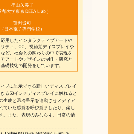
串山久美子
都大学東京IDEEA L ab.）
笹田晋司
（日本電子専門学校）
を応用したインタラクティブアートや
リティ、CG、視触覚ディスプレイや
スなど、社会との関わりの中で表現を
ィアアートやデザインの制作・研究と
る基礎技術の開発をしています。
ラクティブに呈示できる新しいディスプレイ
できる50インチディスプレイに触れると
の生成と温冷呈示を連動させメディア
れていた感覚を呼び覚ましたり、楽し
す。また、表現のみならず、日常の情
a, Toshiie Kitazawa, Mototsugu Tamura,