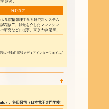
学 講師。
牧野泰才
大学大学院情報理工学系研究科システム
士課程修了。触覚を介したマンマシン
の研究などに従事。東京大学 講師。
よる音楽の情動性拡張メディアインターフェイス,"
Lab.）、笹田晋司（日本電子専門学校）