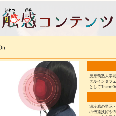
On
慶應義塾大学
ダルインタフ
としてTherm
温冷感の呈示
の伝達技術や