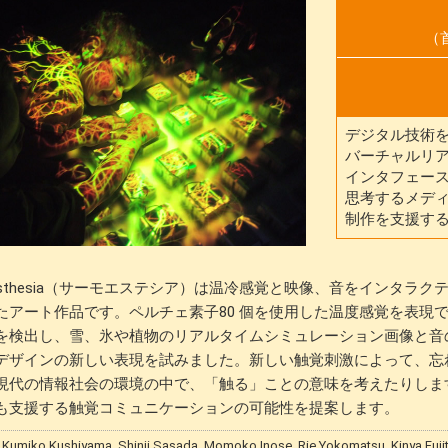
（首
デジタル技術
バーチャルリア
インタフェー
思考するメデ
制作を支援す
moesthesia（サーモエステシア）は温冷感覚と映像、音をインタ
たアート作品です。ペルチェ素子80 個を使用した温度感覚を表現
を検出し、雪、氷や植物のリアルタイムシミュレーション画像と音
デザインの新しい表現を試みました。新しい触覚刺激によって、忘
現代の情報社会の環境の中で、「触る」ことの意味を考えたりしま
も支援する触覚コミュニケーションの可能性を提案します。
ko Kushiyama, Shinji Sasada, Momoko Inose, Rie Yokomatsu, Kinya Fujit