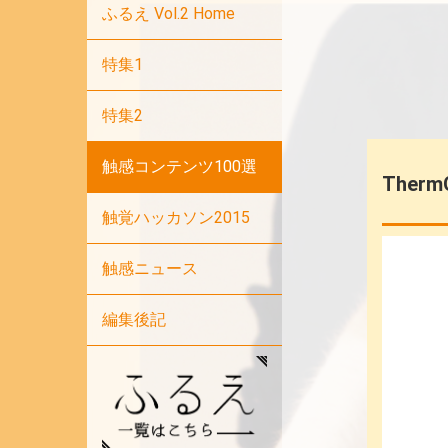
ふるえ Vol.2 Home
特集1
特集2
触感コンテンツ100選
Therm
触覚ハッカソン2015
触感ニュース
編集後記