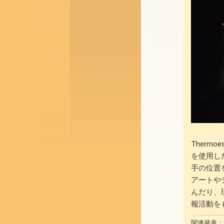
Ther
を使用し
手の位置
アートや
んだり、
報活動を
関連発表： Kumi