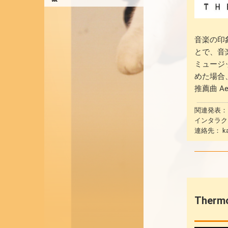
音楽の印
とで、音
ミュージ
めた場合
推薦曲 Aero
関連発表：
インタラクシ
連絡先： kat
Thermo