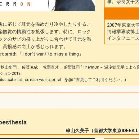
事。奈良女子大
象に応じて耳元を温めたり冷やしたりするこ
2007年東京
情報学専攻博
楽観賞の情動性を拡張します。特に、ロック
インタフェース
ックのサビの盛り上がりに合わせて耳元を温
、高揚感の向上が感じられます。
smith 「I don’t want to miss a thing」
 秋山史門， 佐藤克成， 牧野泰才， 前野隆司 "ThermOn－ 温冷覚呈示に
ョン2013.
su-sato _at_ cc.nara-wu.ac.jp( _at_ を@に変更してご利用ください。)
esthesia
串山久美子（首都大学東京IDEEA 