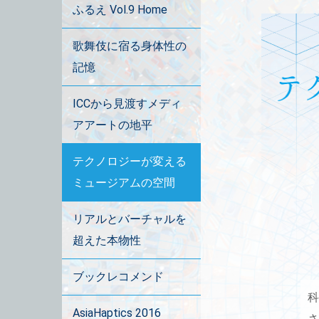
ふるえ Vol.9 Home
歌舞伎に宿る身体性の
記憶
ICCから見渡すメディ
アアートの地平
テクノロジーが変える
ミュージアムの空間
リアルとバーチャルを
超えた本物性
ブックレコメンド
科
AsiaHaptics 2016
さ