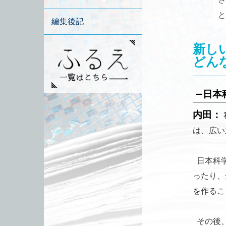
と
編集後記
新し
どん
—日本
内田：
は、広い
日本科学
ったり、
を作るこ
その後、