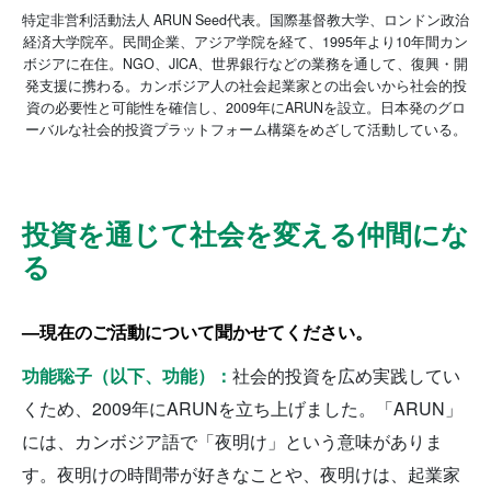
特定非営利活動法人 ARUN Seed代表。国際基督教大学、ロンドン政治
経済大学院卒。民間企業、アジア学院を経て、1995年より10年間カン
ボジアに在住。NGO、JICA、世界銀行などの業務を通して、復興・開
発支援に携わる。カンボジア人の社会起業家との出会いから社会的投
資の必要性と可能性を確信し、2009年にARUNを設立。日本発のグロ
ーバルな社会的投資プラットフォーム構築をめざして活動している。
投資を通じて社会を変える仲間にな
る
—現在のご活動について聞かせてください。
功能聡子（以下、功能）：
社会的投資を広め実践してい
くため、2009年にARUNを立ち上げました。「ARUN」
には、カンボジア語で「夜明け」という意味がありま
す。夜明けの時間帯が好きなことや、夜明けは、起業家