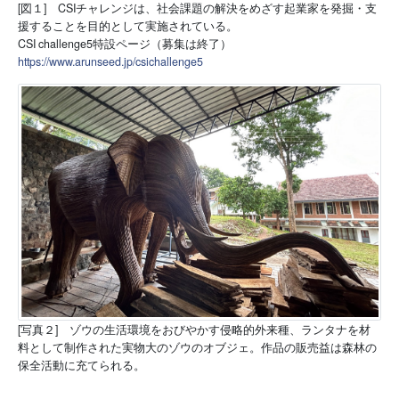
[図１] CSIチャレンジは、社会課題の解決をめざす起業家を発掘・支
援することを目的として実施されている。
CSI challenge5特設ページ（募集は終了）
https://www.arunseed.jp/csichallenge5
[写真２] ゾウの生活環境をおびやかす侵略的外来種、ランタナを材
料として制作された実物大のゾウのオブジェ。作品の販売益は森林の
保全活動に充てられる。