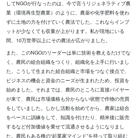
してNGOが行なったのは、今で言うリジェネラティブ農
業（環境再生型農業）のように、農薬や化学肥料を使わ
ずに土地の力を付けていく農法でした。これならインプ
ットが少なくても収量が上がります。私が現地にいる
間、10万世帯以上にその農法が広がりました。
また、このNGOのリーダーは単に技術を教えるだけでな
く、農民の組合組織をつくり、組織化を上手に行いまし
た。こうして生まれた組合組織と市場をつなぐ接点で、
ビジネスの機会と資金のニーズが生まれたため、投資を
始めました。それまでは、農民のところに直接バイヤー
が来て、農民は市場価格も分からない状態で作物の売買
をしていました。しかし活動を始めてから、農家は組合
をベースに訓練をして、知識を付けたり、精米後に販売
するなど付加価値を乗せて流通させるようになりまし
た。農民もある種の“起業家マインド”を持って取り組む