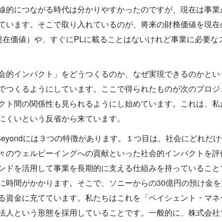
線的につながる時代は分かりやすかったのですが、現在は事業
います。そこで取り入れているのが、将来の財務価値を現在の価値に
正味現在価値）や、すぐにPLに載ることはないけれど事業に必要な
会的インパクト」をどうつくるのか、なぜ実現できるのかとい
でつくるようにしています。ここで得られたものが次のプロジ
クト間の関係性も見られるようにし始めています。これは、私
にくいという反省から来ています。
 & Beyondには３つの特徴があります。１つ目は、社会にどれ
々のウェルビーイングへの貢献といった社会的インパクトを評
ンドを活用して事業を長期的に支える仕組みを持っていること
に時間がかかります。そこで、ソニーからの30億円の預け金
る資金に充てています。私たちはこれを「ペイシェント・マネ
法人という形態を採用していることです。一般的に、株式会社