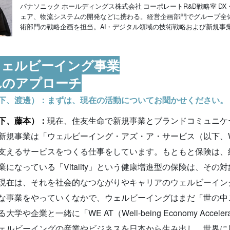
パナソニック ホールディングス株式会社 コーポレートR&D戦略室 DX
ェア、物流システムの開発などに携わる。経営企画部門でグループ全体の
術部門の戦略企画を担当。AI・デジタル領域の技術戦略および新規事
ウェルビーイング事業
れのアプローチ
下、渡邊）：まずは、現在の活動についてお聞かせください。
下、藤本）：
現在、住友生命で新規事業とブランドコミュニケ
新規事業は「ウェルビーイング・アズ・ア・サービス（以下、W
支えるサービスをつくる仕事をしています。もともと保険は、
業になっている「Vitality」という健康増進型の保険は、そ
現在は、それを社会的なつながりやキャリアのウェルビーイン
な事業をやっていくなかで、ウェルビーイングはまだ「世の中
学や企業と一緒に「WE AT（Well-being Economy Accele
ェルビーイングの産業やビジネスを日本から生み出し、世界に