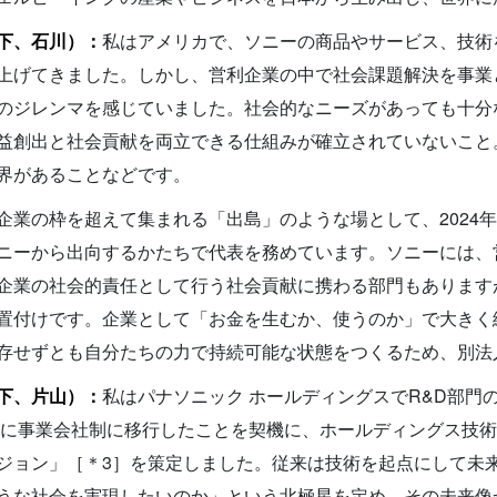
下、石川）：
私はアメリカで、ソニーの商品やサービス、技術
上げてきました。しかし、営利企業の中で社会課題解決を事業
のジレンマを感じていました。社会的なニーズがあっても十分
益創出と社会貢献を両立できる仕組みが確立されていないこと
界があることなどです。
業の枠を超えて集まれる「出島」のような場として、2024年に一般
ニーから出向するかたちで代表を務めています。ソニーには、
企業の社会的責任として行う社会貢献に携わる部門もありますが、Ar
置付けです。企業として「お金を生むか、使うのか」で大きく
存せずとも自分たちの力で持続可能な状態をつくるため、別法
下、片山）：
私はパナソニック ホールディングスでR&D部門
2年に事業会社制に移行したことを契機に、ホールディングス技
ジョン」［＊3］を策定しました。従来は技術を起点にして未
うな社会を実現したいのか」という北極星を定め、その未来像