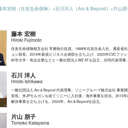
藤本宏樹（住友生命保険）×石川洋人（Arc & Beyond）×片
藤本 宏樹
Hiroki Fujimoto
住友生命保険相互会社 常務執行役員。1988年住友生命入社。通産省出
ョン部長。2019年新規ビジネス企画部を立ち上げ、2020年CVCファ
科学大学・有志企業などと一般社団法人WE ATを設立、共同代表理事
石川 洋人
Hiroto Ishikawa
一般社団法人 Arc & Beyond 代表理事。ソニーグループ株式会社 
室長。米JPモルガンを経てソニーに入社後、海外事業を担当。2015年に米国
解決事業を立ち上げる。2024年、Arc & Beyondを設立。
片山 朋子
Tomoko Katayama