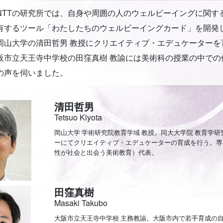
NTTの研究所では、自身や周囲の人のウェルビーイングに関す
有するツール「わたしたちのウェルビーイングカード」を開発
岡山大学の清田哲男 教授にクリエイティブ・エデュケーターを
阪市立天王寺中学校の田窪真樹 教諭には美術科の授業の中での
の声を伺いました。
清田哲男
Tetsuo Kiyota
岡山大学 学術研究院教育学域 教授。同大大学院 教育学研
ーにてクリエイティブ・エデュケーターの育成を行う。専
性が社会と出会う美術教育）代表。
田窪真樹
Masaki Takubo
大阪市立天王寺中学校 主務教諭。大阪市内で若手育成の