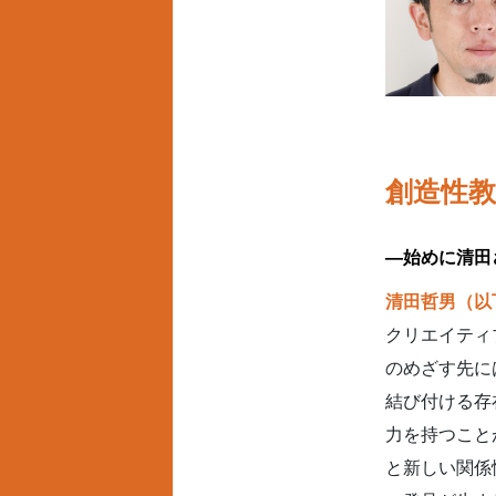
創造性
—始めに清田
清田哲男（以
クリエイティ
のめざす先に
結び付ける存
力を持つこと
と新しい関係