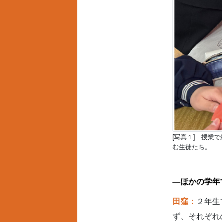
[写真１] 授
む生徒たち。
—ほかの学年
田窪：
２年生
ず、それぞれ