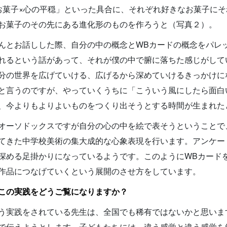
お菓子×心の平穏」といった具合に、それぞれ好きなお菓子にそ
お菓子のその先にある進化形のものを作ろうと（写真２）。
んとお話しした際、自分の中の概念とWBカードの概念をパレ
れるという話があって、それが僕の中で腑に落ちた感じがして
分の世界を広げていける、広げるから深めていけるきっかけに
と言うのですが、やっていくうちに「こういう風にしたら面白
、今よりもよりよいものをつくり出そうとする時間が生まれた
オーソドックスですが自分の心の中を絵で表そうということで
てきた中学校美術の集大成的な心象表現を行います。アンケー
深める足掛かりになっているようです。このようにWBカード
作品につなげていくという展開のさせ方をしています。
この実践をどうご覧になりますか？
う実践をされている先生は、全国でも稀有ではないかと思いま
で伝えようとします。子どもたちには、違う感覚と違う感覚を