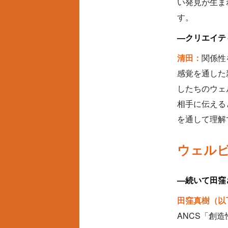
い発見が生ま
す。
—クリエイテ
清田：
関係性
感覚を通した
したちのウェ
相手に伝える
を通して理解
ウェル
—続いて田窪
田窪真樹（以
ANCS「創